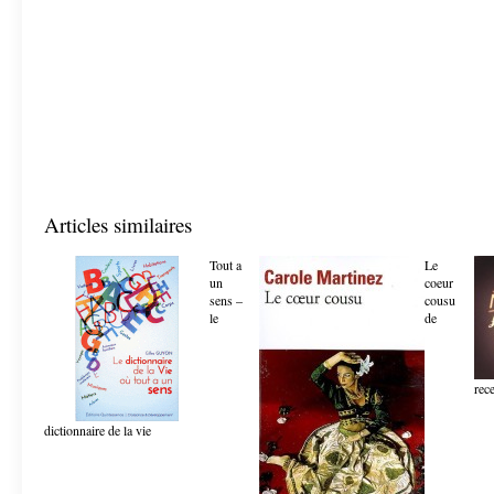
Articles similaires
Tout a
Le
un
coeur
sens –
cousu
le
de
rec
dictionnaire de la vie