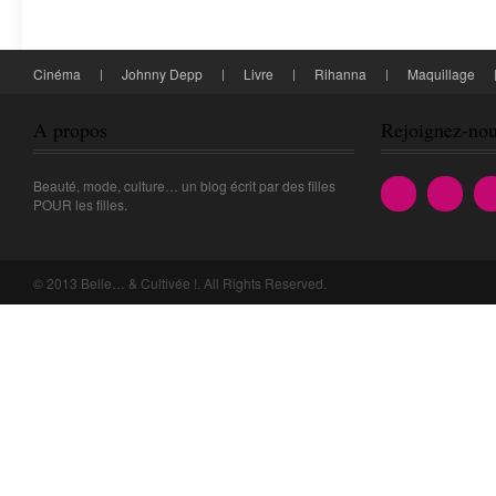
Cinéma
Johnny Depp
Livre
Rihanna
Maquillage
Lolcat
A propos
Rejoignez-nou
Beauté, mode, culture… un blog écrit par des filles
POUR les filles.
© 2013 Belle… & Cultivée !. All Rights Reserved.