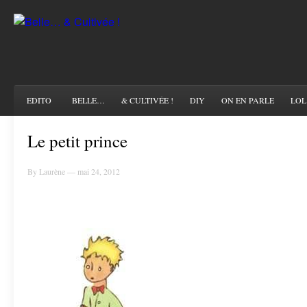
EDITO
BELLE…
& CULTIVÉE !
DIY
ON EN PARLE
LOL
Le petit prince
By Laurène — mai 24, 2012